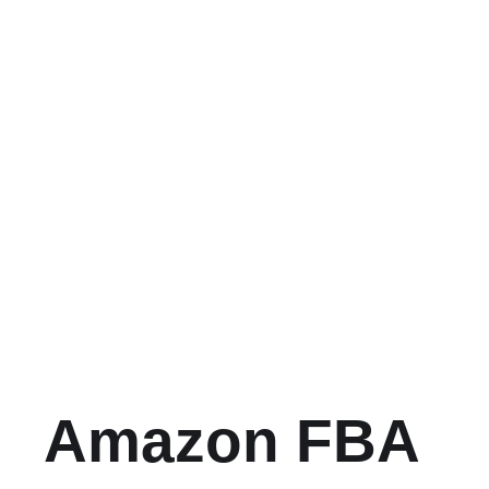
Amazon/OMP
Amazon FBA