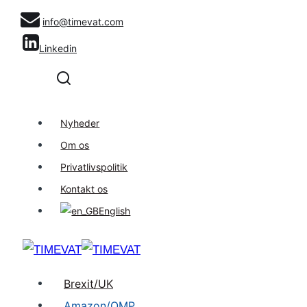
Fortsæt
info@timevat.com
til
Linkedin
indhold
Nyheder
Om os
Privatlivspolitik
Kontakt os
English
Brexit/UK
Amazon/OMP