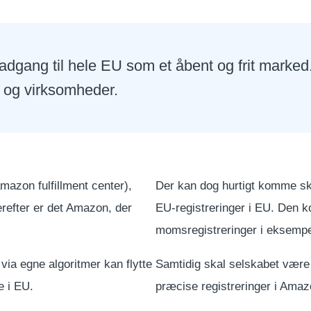
gang til hele EU som et åbent og frit marked. 
 og virksomheder.
azon fulfillment center),
Der kan dog hurtigt komme sk
refter er det Amazon, der
EU-registreringer i EU. Den k
momsregistreringer i eksemp
ia egne algoritmer kan flytte
Samtidig skal selskabet være 
e i EU.
præcise registreringer i Ama