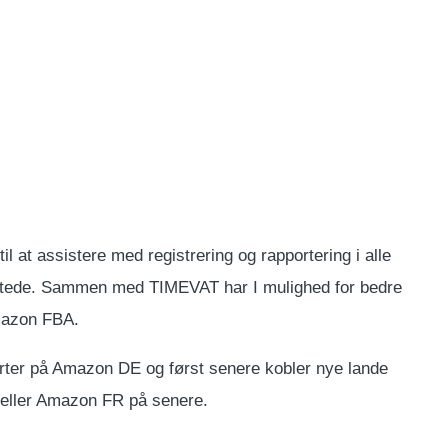
 at assistere med registrering og rapportering i alle
 stede. Sammen med TIMEVAT har I mulighed for bedre
mazon FBA.
ter på Amazon DE og først senere kobler nye lande
ller Amazon FR på senere.