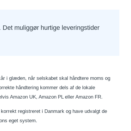
Det muliggør hurtige leveringstider
år i glæden, når selskabet skal håndtere moms og
orrekte håndtering kommer dels af de lokale
elvis Amazon UK, Amazon PL eller Amazon FR.
korrekt registreret i Danmark og have udvalgt de
zons eget system.