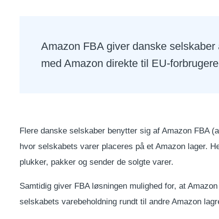
Amazon FBA giver danske selskaber ad
med Amazon direkte til EU-forbrugere
Flere danske selskaber benytter sig af Amazon FBA (am
hvor selskabets varer placeres på et Amazon lager. He
plukker, pakker og sender de solgte varer.
Samtidig giver FBA løsningen mulighed for, at Amazon v
selskabets varebeholdning rundt til andre Amazon lagr