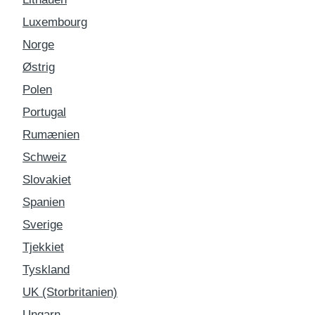
Luxembourg
Norge
Østrig
Polen
Portugal
Rumænien
Schweiz
Slovakiet
Spanien
Sverige
Tjekkiet
Tyskland
UK (Storbritanien)
Ungarn