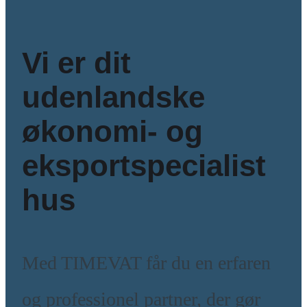
Vi er dit
udenlandske
økonomi- og
eksportspecialist
hus
Med TIMEVAT får du en erfaren
og professionel partner, der gør