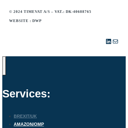
© 2024 TIMEVAT A/S – VAT.: DK-40688765
WEBSITE : DWP
LinkedI
Mail
Services:
BREXIT/UK
AMAZON/OMP