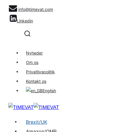
Fortsæt
info@timevat.com
til
Linkedin
indhold
Nyheder
Om os
Privatlivspolitik
Kontakt os
English
Brexit/UK
Amazon/OMP