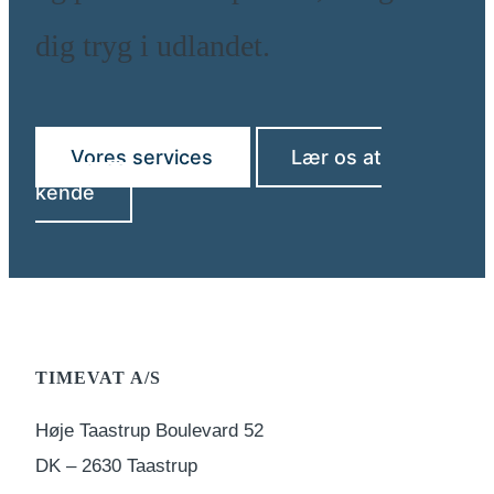
dig tryg i udlandet.
Vores services
Lær os at
kende
TIMEVAT A/S
Høje Taastrup Boulevard 52
DK – 2630 Taastrup