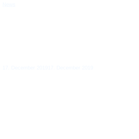
News
Norge: Nye HM
17. December 2019
17. December 2019