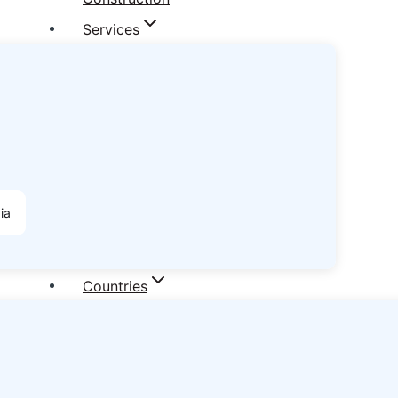
Services
ia
Countries