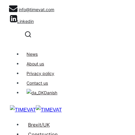
Skip
info@timevat.com
to
Linkedin
content
News
About us
Privacy policy
Contact us
Danish
Brexit/UK
Construction