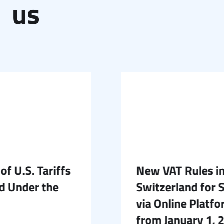
us
U.S. Tariffs
New VAT Rules in
Under the
Switzerland for Sal
via Online Platform
from January 1, 20