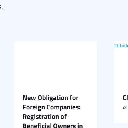
.
New Obligation for
Cha
Foreign Companies:
27. Ju
Registration of
Beneficial Owners in