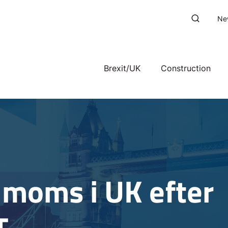
Ne
Brexit/UK
Construction
 moms i UK efter
T