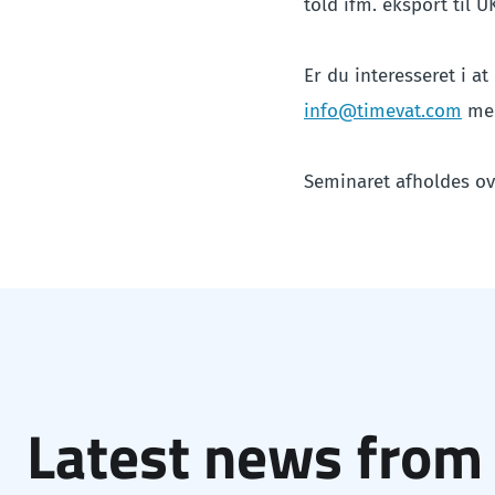
told ifm. eksport til UK
Er du interesseret i at
info@timevat.com
med
Seminaret afholdes ove
Latest news from