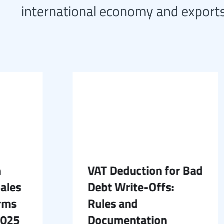
international economy and exports
VAT Deduction for Bad
es
Debt Write-Offs:
s
Rules and
25
Documentation