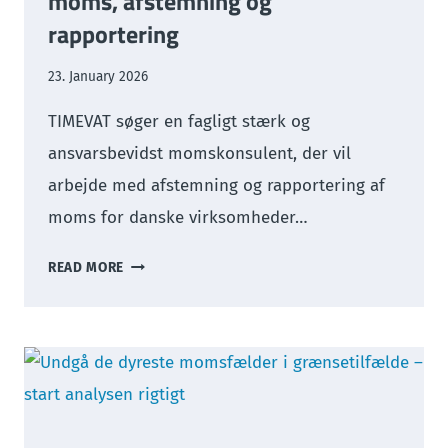
moms, afstemning og
rapportering
23. January 2026
TIMEVAT søger en fagligt stærk og
ansvarsbevidst momskonsulent, der vil
arbejde med afstemning og rapportering af
moms for danske virksomheder…
MOMS­
READ MORE
KONSULENT
–
INTERNATIONAL
MOMS,
AFSTEMNING
OG
RAPPORTERING