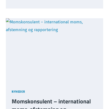
UDVIDER
SENT-
REGLERNE
–
NYE
KRAV
FOR
E-
COMMERCE
OG
RETAIL
FRA
MARTS
2026
NYHEDER
Moms­konsulent – international