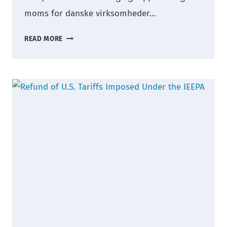
moms for danske virksomheder…
MOMSKONSULENT
READ MORE
–
INTERNATIONAL
MOMS,
AFSTEMNING
OG
RAPPORTERING