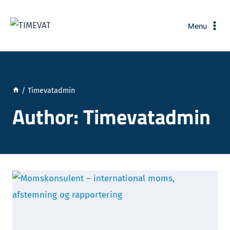
Skip
to
Menu
content
/
Timevatadmin
Author: Timevatadmin