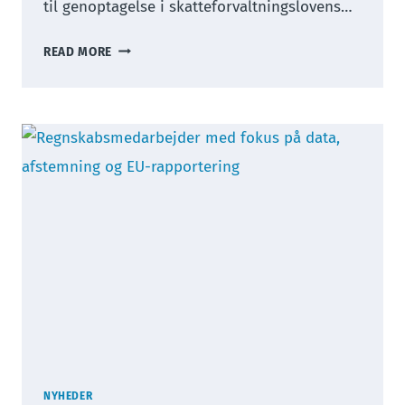
til genoptagelse i skatteforvaltningslovens…
EKSTRAORDINÆR
READ MORE
GENOPTAGELSE
OG
”GROV
UAGTSOMHED”
NYHEDER