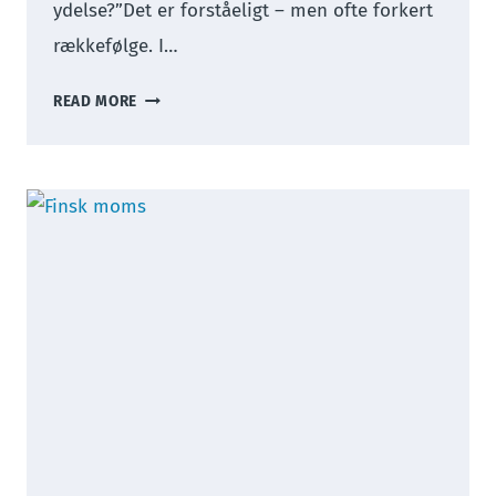
ydelse?”Det er forståeligt – men ofte forkert
rækkefølge. I…
UNDGÅ
READ MORE
DE
DYRESTE
MOMSFÆLDER
I
GRÆNSETILFÆLDE
–
START
ANALYSEN
RIGTIGT