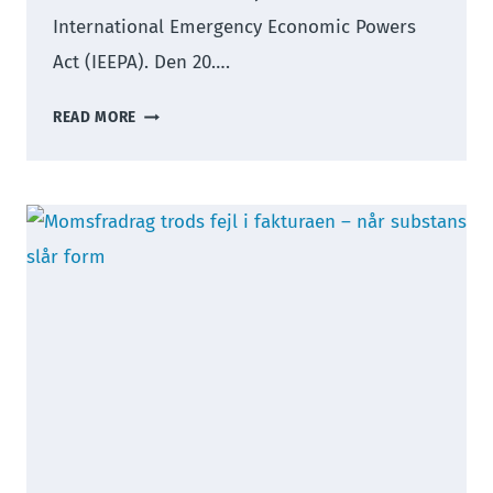
International Emergency Economic Powers
Act (IEEPA). Den 20….
REFUSION
READ MORE
AF
AMERIKANSK
TOLD
OPKRÆVET
UNDER
IEEPA