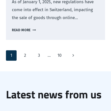
As of January 1, 2025, new regulations have
come into effect in Switzerland, impacting
the sale of goods through online…
NEW
READ MORE
VAT
RULES
IN
Page
SWITZERLAND
Next
1
2
3
…
10
FOR
navigation
Page
SALES
VIA
ONLINE
PLATFORMS
Latest news from us
FROM
JANUARY
1,
2025