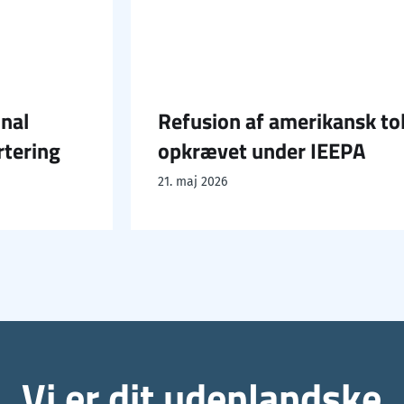
l
Refusion af amerikansk told
ring
opkrævet under IEEPA
21. maj 2026
Vi er dit udenlandske