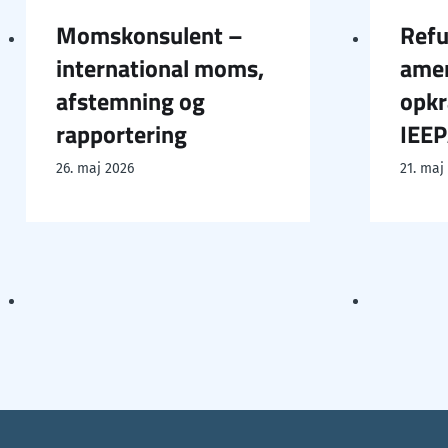
Momskonsulent –
Refu
international moms,
amer
afstemning og
opkr
rapportering
IEE
26. maj 2026
21. maj