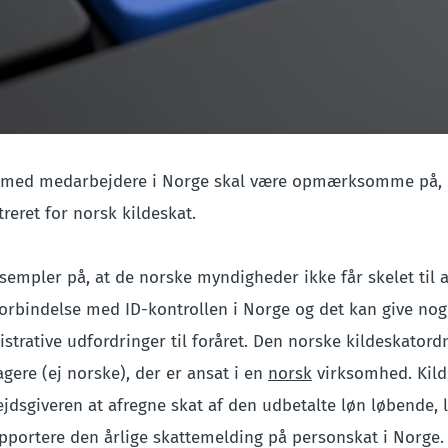
 med medarbejdere i Norge skal være opmærksomme på,
reret for norsk kildeskat.
sempler på, at de norske myndigheder ikke får skelet til 
forbindelse med ID-kontrollen i Norge og det kan give nog
rative udfordringer til foråret. Den norske kildeskatordn
gere (ej norske), der er ansat i en
norsk
virksomhed. Kild
ejdsgiveren at afregne skat af den udbetalte løn løbende
rapportere den årlige skattemelding på personskat i Norge.