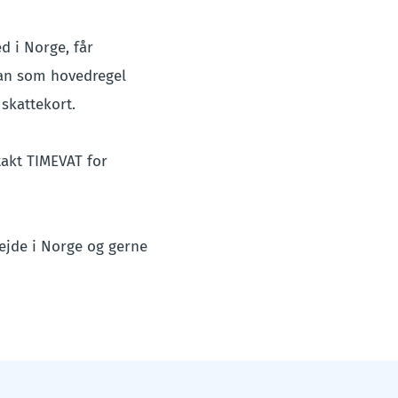
d i Norge, får
 man som hovedregel
skattekort.
takt TIMEVAT for
bejde i Norge og gerne