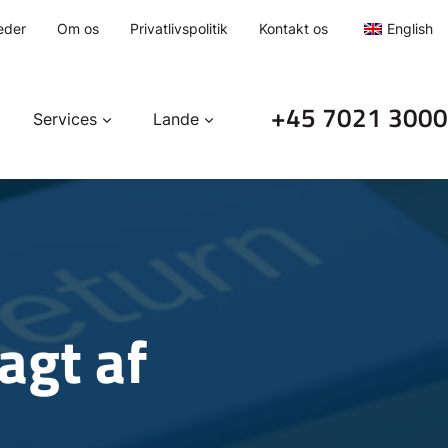
eder
Om os
Privatlivspolitik
Kontakt os
English
+45 7021 3000
Services
Lande
agt af