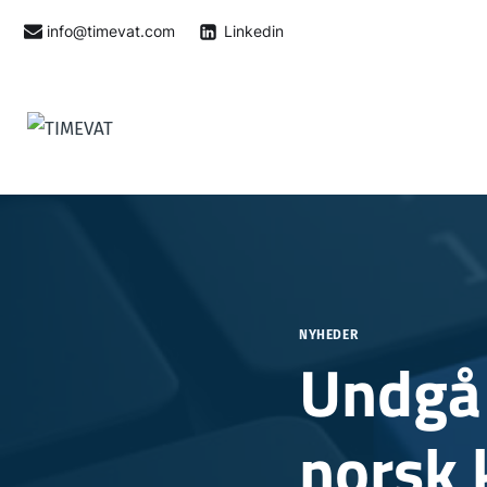
Fortsæt
info@timevat.com
Linkedin
til
indhold
NYHEDER
Undgå 
norsk 